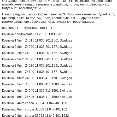
CO. машинного оборудования yorin Шанхая, Ltd. известное изготовление
потребляемых веществ плазмы в фарфоре, потому что профессионал,
могут быть благонадежны.
Наши продукты Высок-Эффективности CUT® можно заменить: Hypertherm,
Kjellberg, Koike, KOMATSU, Esab, Thermadyne, OTC и другие тавра
вспомогательного оборудования автомата для резки плазмы.
описание REF жужжания нет НЕТ
Крышка предохранения Z501 11.835.201.081
Крышка 1.5mm Z4015 11.835.201.1561 Swirlgas
Крышка 2.0mm Z4020 11.835.201.1571 Swirlgas
Крышка 2.2mm Z4022 11.835.201.1551 Swirlgas
Крышка 2.5mm Z4025 11.835.201.1581 Swirlgas
Крышка 3.0mm Z4030 11.835.201.1591 Swirlgas
Крышка 4.0mm Z4140 11.835.401.1571 Swirlgas
Крышка 3.0mm Z4530 11.835.411.1581 Swirlgas
Крышка 3.5mm Z4535 11.835.411.1580 Swirlgas
Крышка 4.0mm Z4540 11.835.411.1591 Swirlgas
Крышка 4.5mm Z4545 11.835.411.1590 Swirlgas
Крышка 0.4mm сопла S3004 11.842.401.160
Крышка 0.8mm сопла S3008 11.842.401.162
Крышка 0.8mm сопла S3028 11.842.401.1622