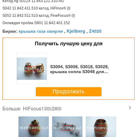
Катод Ag S012X 11.843.121.310-AG
S042 11.842.411.510 катод, HiFinox® (I)
S052 11.842.511.510 катод, FineFocus® (I)
Охлаждая пробка S901 11.842.401.152
крышка газа свирли
Kjellberg
Z4020
Бирки:
,
,
Получить лучшую цену для
S3004, S3008, S3018, S3028,
крышка сопла S3048 для
Kjellberg HiFocus280i/360i/440i
Продолжать
HiFocus130i/280i
Больше