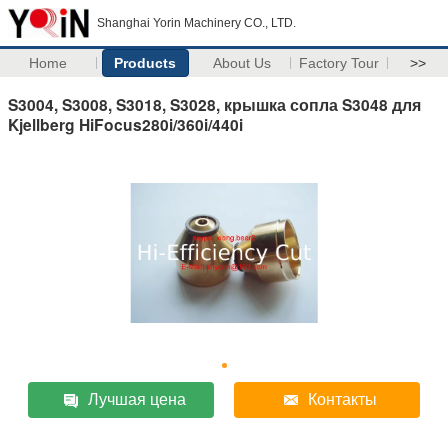
Shanghai Yorin Machinery CO., LTD.
Home
Products
About Us
Factory Tour
>>
S3004, S3008, S3018, S3028, крышка сопла S3048 для
Kjellberg HiFocus280i/360i/440i
Лучшая цена
Контакты