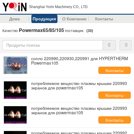
Shanghai Yorin Machinery CO., LTD.
Дома
Продукция
О Компании
Контакты
Powermax65/85/105
Качество
поставщик.
(30)
сопло 220990,220930,220991 для HYPERTHERM
Powermax105
Контакты
потребляемое вещество плазмы крышки 220993
экранов для powermax105
Контакты
потребляемое вещество плазмы крышки 220993
экранов для powermax105
Контакты
потребляемое вещество плазмы крышки 220992