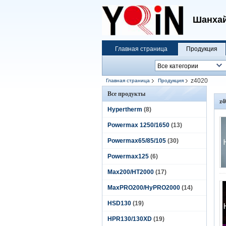
Шанхай
Главная страница
Продукция
z4020
Главная страница
Продукция
Все продукты
z4
Hypertherm
(8)
Powermax 1250/1650
(13)
Powermax65/85/105
(30)
Powermax125
(6)
Max200/HT2000
(17)
MaxPRO200/HyPRO2000
(14)
HSD130
(19)
HPR130/130XD
(19)