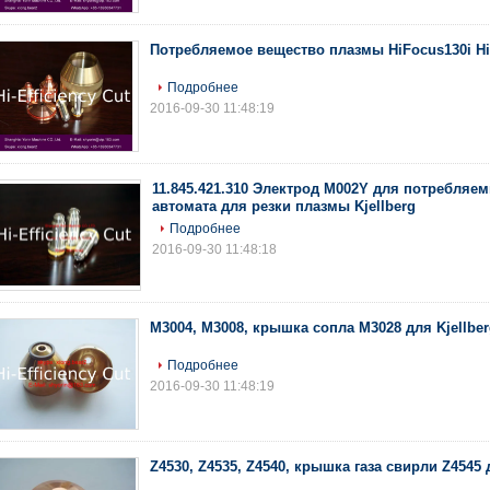
Потребляемое вещество плазмы HiFocus130i Hi
Подробнее
2016-09-30 11:48:19
11.845.421.310 Электрод M002Y для потребляе
автомата для резки плазмы Kjellberg
Подробнее
2016-09-30 11:48:18
M3004, M3008, крышка сопла M3028 для Kjellber
Подробнее
2016-09-30 11:48:19
Z4530, Z4535, Z4540, крышка газа свирли Z4545 