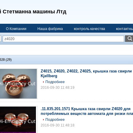
 Стетманна машины Лтд
О Компании
Наша фабрика
контроль качества
контактн
020
(29)
Z4015, Z4020, Z4022, Z4025, крышка газа свирли
Kjellberg
Подробнее
2016-09-30 11:48:19
.11.835.201.1571 Крышка газа свирли Z4020 для
потребляемых веществ автомата для резки пла
Подробнее
2016-09-30 11:48:18