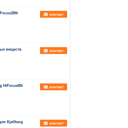
Focus280i
контакт
мых веществ
контакт
g HiFocus80i
контакт
для Kjellberg
контакт