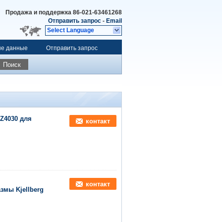
Продажа и поддержка
86-021-63461268
Отправить запрос
-
Email
Select Language
ые данные
Отправить запрос
Поиск
 Z4030 для
контакт
контакт
змы Kjellberg