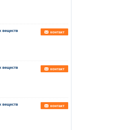
х веществ
контакт
х веществ
контакт
х веществ
контакт