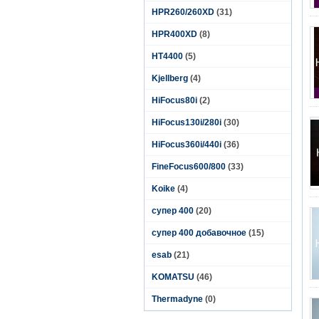
HPR260/260XD
(31)
HPR400XD
(8)
HT4400
(5)
Kjellberg
(4)
HiFocus80i
(2)
HiFocus130i/280i
(30)
HiFocus360i/440i
(36)
FineFocus600/800
(33)
Koike
(4)
супер 400
(20)
супер 400 добавочное
(15)
esab
(21)
KOMATSU
(46)
Thermadyne
(0)