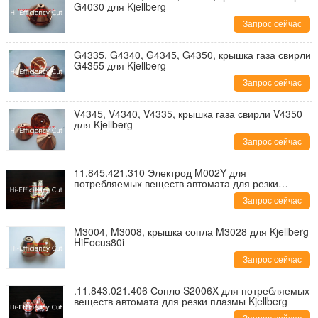
G4030 для Kjellberg
Запрос сейчас
G4335, G4340, G4345, G4350, крышка газа свирли
G4355 для Kjellberg
Запрос сейчас
V4345, V4340, V4335, крышка газа свирли V4350
для Kjellberg
Запрос сейчас
11.845.421.310 Электрод M002Y для
потребляемых веществ автомата для резки
плазмы Kjellberg
Запрос сейчас
M3004, M3008, крышка сопла M3028 для Kjellberg
HiFocus80i
Запрос сейчас
.11.843.021.406 Сопло S2006X для потребляемых
веществ автомата для резки плазмы Kjellberg