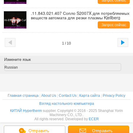
Запрос сейчас
.11.843.021.407 Сопло S2007X для потребляемых
веществ автомата для резки плазмы Kjellberg
Запрос сейчас
1 / 10
Измените язык
Russian
Главная страница
|
About Us
|
Contact Us
|
Карта сайта
|
Privacy Policy
Взгляд настольного компьютера
КИТАЙ Hypertherm
supplier. Copyright © 2016 - 2025 Shanghai Yorin
Machinery CO., LTD..
All rights reserved. Developed by
ECER
Отправить
Отправить