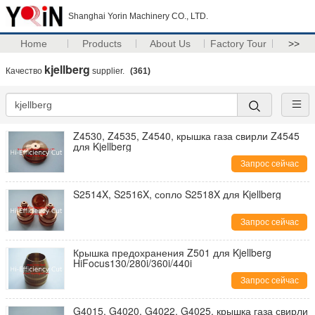
Shanghai Yorin Machinery CO., LTD.
Home
Products
About Us
Factory Tour
>>
kjellberg
Качество
supplier.
(361)
Z4530, Z4535, Z4540, крышка газа свирли Z4545
для Kjellberg
Запрос сейчас
S2514X, S2516X, сопло S2518X для Kjellberg
Запрос сейчас
Крышка предохранения Z501 для Kjellberg
HiFocus130/280i/360i/440i
Запрос сейчас
G4015, G4020, G4022, G4025, крышка газа свирли