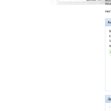
Моб
Web
тег
К
S
К
Т
Ф
Др