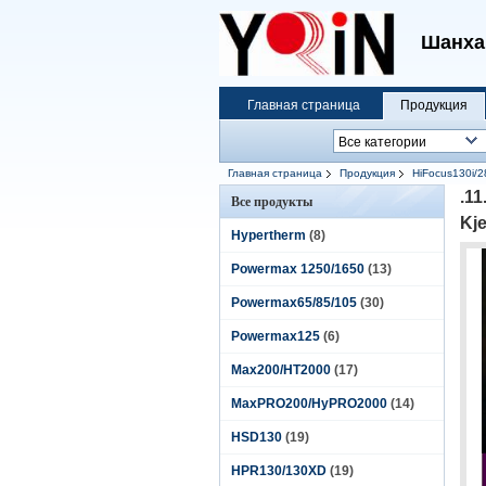
Шанха
Главная страница
Продукция
Главная страница
Продукция
HiFocus130i/2
.1
Все продукты
Kje
Hypertherm
(8)
Powermax 1250/1650
(13)
Powermax65/85/105
(30)
Powermax125
(6)
Max200/HT2000
(17)
MaxPRO200/HyPRO2000
(14)
HSD130
(19)
HPR130/130XD
(19)