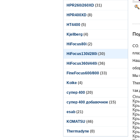
HPR260/260XD
(31)
HPR400XD
(8)
HT4400
(5)
По
Kjellberg
(4)
HiFocus80i
(2)
CO.
пла
HiFocus130i/280i
(30)
Наш
HiFocus360i/440i
(36)
обо
FineFocus600/800
(33)
Мы 
Koike
(4)
The
так
супер 400
(20)
Опи
Кры
супер 400 добавочное
(15)
Кры
Кры
esab
(21)
Кры
Кры
KOMATSU
(46)
Кры
Кры
Thermadyne
(0)
Кры
Кры