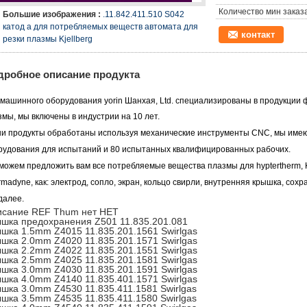
Количество мин заказа
Большие изображения :
.11.842.411.510 S042
катод a для потребляемых веществ автомата для
контакт
резки плазмы Kjellberg
дробное описание продукта
 машинного оборудования yorin Шанхая, Ltd.
специализированы в продукции ф
змы, мы включены в индустрии на 10 лет.
и продукты обработаны используя механические инструменты CNC, мы имеют
рудования для испытаний и
80 испытанных квалифицированных рабочих.
можем предложить вам все потребляемые вещества плазмы для hyptertherm, Kj
rmadyne, как:
электрод, сопло, экран, кольцо свирли, внутренняя крышка, сохр
 далее.
сание REF Thum нет НЕТ
шка предохранения Z501 11.835.201.081
шка 1.5mm Z4015 11.835.201.1561 Swirlgas
шка 2.0mm Z4020 11.835.201.1571 Swirlgas
шка 2.2mm Z4022 11.835.201.1551 Swirlgas
шка 2.5mm Z4025 11.835.201.1581 Swirlgas
шка 3.0mm Z4030 11.835.201.1591 Swirlgas
шка 4.0mm Z4140 11.835.401.1571 Swirlgas
шка 3.0mm Z4530 11.835.411.1581 Swirlgas
шка 3.5mm Z4535 11.835.411.1580 Swirlgas