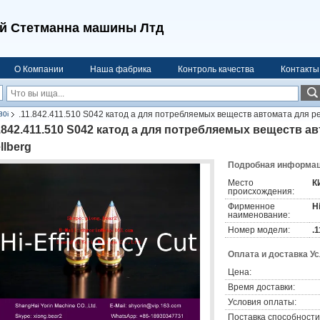
й Стетманна машины Лтд
О Компании
Наша фабрика
Контроль качества
Контакты
.11.842.411.510 S042 катод a для потребляемых веществ автомата для ре
80i
1.842.411.510 S042 катод a для потребляемых веществ а
llberg
Подробная информаци
Место
К
происхождения:
Фирменное
H
наименование:
Номер модели:
.
Оплата и доставка У
Цена:
Время доставки:
Условия оплаты:
Поставка способности