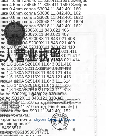
шка 4.0mm Z4540 11.835.411.1591 Swirlgas
шка 4.5mm Z4545 11.835.411.1590 Swirlgas
шка 0.4mm сопла S3004 11.842.401.160
шка 0.8mm сопла S3008 11.842.401.162
шка 0.8mm сопла S3028 11.842.401.1622
шка 0.8mm сопла S3048 11.842.401.1624
шка 0.8mm сопла S3018 11.842.401.1621
ло 0,6 25A S2006X 11.843.021.406
ло 0,7 35A S2007X 11.843.021.407
ло 0,8 50/60A S2008X 11.843.021.408
ло 0,9 70/80A S2009X 11.843.021.409
ло 1,0 80/90A S2010X 11.843.021.410
ло 1,1 90/100A S2011X 11.843.021.411
ло 1,2 100/130A S2012X 11.843.021.412
ло 1,4 130/160A S2014X 11.843.021.414
ло 1,6 160A S2016X 11.843.021.416
ло 1,2 100A S2112X 11.843.121.412
ло 1,4 130A S2114X 11.843.121.414
ло 1,6 160A S2116X 11.843.121.416
ло 1,4 120A S2514X 11.843.111.614
ло 1,6 140A S2516X 11.843.111.616
ло 1,8 160A S2518X 11.843.111.618
од Ag S002Y 11.843.021.320-AG
од Ag S012X 11.843.121.310-AG
2 11.842.411.510 катод, HiFinox® (I)
2 11.842.511.510 катод, FineFocus® (I)
аждая пробка S901 11.842.401.152
ведь контакта:
ктронная почта:
shyorin@vip.163.com
pe: xiong.bear2
 84598516
tsApp: 08618930347731