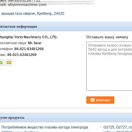
ил: 86-18930347731
sit: shyorinmachine.com
,
,
:
крышка газа свирли
Kjellberg
Z4020
онтактная информация
Оставьте вашу заявку
hanghai Yorin Machinery CO., LTD.
онтактное лицо:
Mr. bear
елефон:
86-021-63461268
акс:
86-021-63461269
угие продукты
Потребляемое вещество плазмы катода электрода
G2725, G2727, со