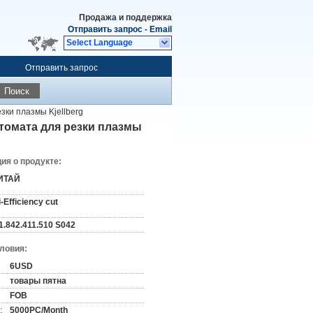
Продажа и поддержка
Отправить запрос
-
Email
Select Language
Отправить запрос
Поиск
зки плазмы Kjellberg
втомата для резки плазмы
я о продукте:
ИТАЙ
i-Efficiency cut
11.842.411.510 S042
словия:
6USD
товары пятна
FOB
:
5000PC/Month