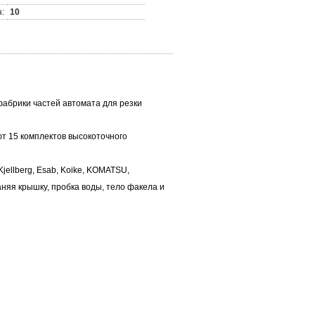
:
10
абрики частей автомата для резки
 15 комплектов высокоточного
ellberg, Esab, Koike, KOMATSU,
аняя крышку, пробка воды, тело факела и