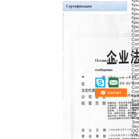
Кры
Кры
Сертификация
Кры
Кры
Кры
Кры
Кры
Соп
Соп
Соп
Соп
Соп
Соп
Соп
Оставьте нам
Соп
Соп
Соп
сообщение
Соп
Соп
Соп
Соп
Соп
Кат
Кат
S04
S05
Охл
Мед
Эле
Sky
QQ:
Wha