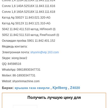
Сопло 1,4 120A S2514X 11.843.111.614
Сопло 1,6 140A S2516X 11.843.111.616
Сопло 1,8 160A S2518X 11.843.111.618
Катод Ag S002Y 11.843.021.320-AG
Катод Ag S012X 11.843.121.310-AG
S042 11.842.411.510 катод, HiFinox® (I)
S052 11.842.511.510 катод, FineFocus® (I)
Охлаждая пробка S901 11.842.401.152
Медведь контакта:
Электронная почта:
shyorin@vip.163.com
Skype: xiong.bear2
QQ: 84598516
WhatsApp: 08618930347731
Мобил: 86-18930347731
Websit: shyorinmachine.com
крышка газа свирли
Kjellberg
Z4020
Бирки:
,
,
Получить лучшую цену для