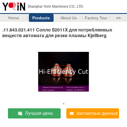
Shanghai Yorin Machinery CO., LTD.
Home
Products
About Us
Factory Tour
>>
.11.843.021.411 Сопло S2011X для потребляемых
веществ автомата для резки плазмы Kjellberg
Лучшая цена
контактные данные