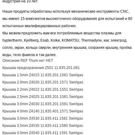
индустрии на 10 лет.
Наши продукты обработаны используя механические инструменты CNC,
мы имеют 15 комплектов высокоточного оборудования для испытаний и
80
испытанных квалифицированных рабочих.
Мы можем предложить вам все потребляемые вещества плазмы для
hyptertherm, Kjellberg, Esab, Koike, KOMATSU, Thermadyne, как:
электрод,
сопло, экран, кольцо свирли, внутренняя крышка, сохраняя крышку, пробка
воды, тело факела и так далее.
Описание REF Thum нет НЕТ
Крышка предохранения Z501 11.835.201.081
Крышка 1.5mm Z4015 11.835.201.1561 Swirlgas
Крышка 2.0mm Z4020 11.835.201.1571 Swirlgas
Крышка 2.2mm Z4022 11.835.201.1551 Swirlgas
Крышка 2.5mm Z4025 11.835.201.1581 Swirlgas
Крышка 3.0mm Z4030 11.835.201.1591 Swirlgas
Крышка 4.0mm Z4140 11.835.401.1571 Swirlgas
Крышка 3.0mm Z4530 11.835.411.1581 Swirlgas
Крышка 3.5mm Z4535 11.835.411.1580 Swirlgas
Крышка 4.0mm Z4540 11.835.411.1591 Swirlgas