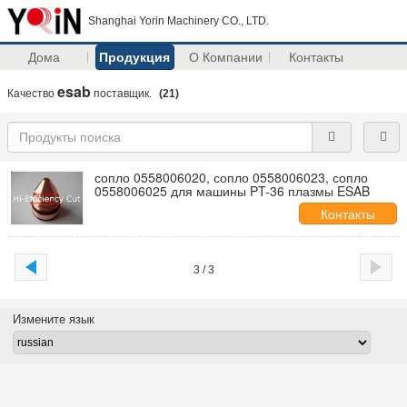
Shanghai Yorin Machinery CO., LTD.
Дома
Продукция
О Компании
Контакты
esab
Качество
поставщик.
(21)
сопло 0558006020, сопло 0558006023, сопло
0558006025 для машины PT-36 плазмы ESAB
Контакты
3 / 3
Измените язык