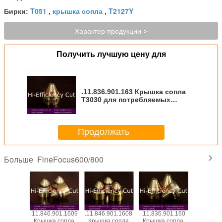
T051
крышка сопла
T2127Y
Бирки:
,
,
Характер продукции >
Получить лучшую цену для
.11.836.901.163 Крышка сопла
T3030 для потребляемых
веществ плазмы Kjellberg
Продолжать
FineFocus600/800
Больше
901.1619
.11.846.901.1609
.11.846.901.1608
.11.836.901.160
.11.836.9
 сопла
Крышка сопла
Крышка сопла
Крышка сопла
Головка 