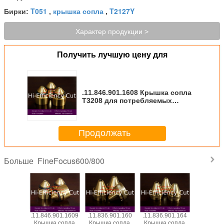
T051
крышка сопла
T2127Y
Бирки:
,
,
Характер продукции >
Получить лучшую цену для
.11.846.901.1608 Крышка сопла
T3208 для потребляемых
веществ плазмы Kjellberg
Продолжать
FineFocus600/800
Больше
901.1619
.11.846.901.1609
.11.836.901.160
.11.836.901.164
.11.836.9
 сопла
Крышка сопла
Крышка сопла
Крышка сопла
Головка 