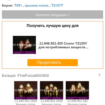
T051
крышка сопла
T2127Y
Бирки:
,
,
Характер продукции >
Получить лучшую цену для
.11.846.921.425 Сопло T2125Y
для потребляемых веществ
плазмы Kjellberg
Продолжать
FineFocus600/800
Больше
901.1619
.11.846.901.1609
.11.846.901.1608
.11.836.901.160
.11.836.9
 сопла
Крышка сопла
Крышка сопла
Крышка сопла
Головка 