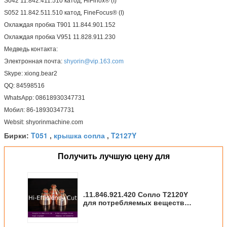
S042 11.842.411.510 катод, HiFinox® (I)
S052 11.842.511.510 катод, FineFocus® (I)
Охлаждая пробка T901 11.844.901.152
Охлаждая пробка V951 11.828.911.230
Медведь контакта:
Электронная почта:
shyorin@vip.163.com
Skype: xiong.bear2
QQ: 84598516
WhatsApp: 08618930347731
Мобил: 86-18930347731
Websit: shyorinmachine.com
T051
крышка сопла
T2127Y
Бирки:
,
,
Получить лучшую цену для
.11.846.921.420 Сопло T2120Y
для потребляемых веществ
плазмы Kjellberg