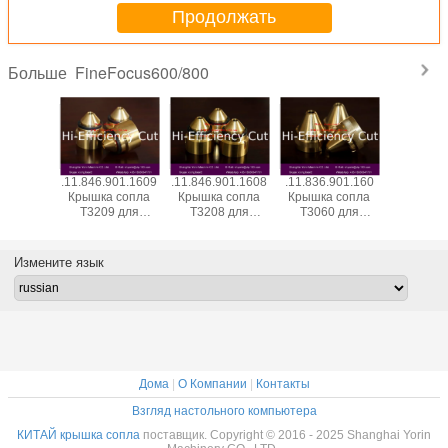
Продолжать
FineFocus600/800
Больше
901.1619
.11.846.901.1609
.11.846.901.1608
.11.836.901.160
.11.836.9
 сопла
Крышка сопла
Крышка сопла
Крышка сопла
Головка 
9 для
T3209 для
T3208 для
T3060 для
электрод
ляемых
потребляемых
потребляемых
потребляемых
дл
 плазмы
веществ плазмы
веществ плазмы
веществ плазмы
потребл
lberg
Kjellberg
Kjellberg
Kjellberg
веществ 
Измените язык
Kjellb
Дома
|
О Компании
|
Контакты
Взгляд настольного компьютера
КИТАЙ крышка сопла
поставщик. Copyright © 2016 - 2025 Shanghai Yorin