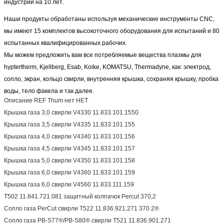
индустрии на 10 лет.
Наши продукты обработаны используя механические инструменты CNC,
мы имеют 15 комплектов высокоточного оборудования для испытаний и
80
испытанных квалифицированных рабочих.
Мы можем предложить вам все потребляемые вещества плазмы для
hyptertherm, Kjellberg, Esab, Koike, KOMATSU, Thermadyne, как:
электрод,
сопло, экран, кольцо свирли, внутренняя крышка, сохраняя крышку, пробка
воды, тело факела и так далее.
Описание REF Thum нет НЕТ
Крышка газа 3,0 свирли V4330 11.833.101.1550
Крышка газа 3,5 свирли V4335 11.833.101.155
Крышка газа 4,0 свирли V4340 11.833.101.156
Крышка газа 4,5 свирли V4345 11.833.101.157
Крышка газа 5,0 свирли V4350 11.833.101.158
Крышка газа 6,0 свирли V4360 11.833.101.159
Крышка газа 6,0 свирли V4560 11.833.111.159
T502 11.841.721.081 защитный колпачок Percut 370,2
Сопло газа PerCut свирли T522 11.836.921.271 370.2®
Сопло газа PB-S77®/PB-S80® свирли T521 11.836.901.271