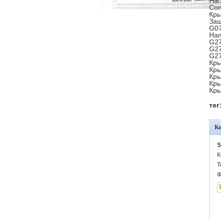
Нап
Соп
Кры
Защ
G07
Нап
G27
G27
G27
Кры
Кры
Кры
Кры
Кры
тег
К
S
К
Т
Ф