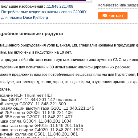
Количество мин заказа
Большие изображения :
.11.848.221.408
Потребляемые вещества плазмы сопла G2008Y
контакт
для плазмы Duse Kjellberg
дробное описание продукта
 машинного оборудования yorin Шанхая, Ltd.
специализированы в продукции ф
змы, мы включены в индустрии на 10 лет.
и продукты обработаны используя механические инструменты CNC, мы имеют
рудования для испытаний и
80 испытанных квалифицированных рабочих.
можем предложить вам все потребляемые вещества плазмы для hyptertherm, Kj
rmadyne, как:
электрод, сопло, экран, кольцо свирли, внутренняя крышка, сохр
 далее.
сание REF Thum нет НЕТ
бка G901Y .11.848.201.142 охлаждая
й катода G002Y .11.848.221.300
равляющий выступ газа G101 .11.848.221.145
й 25A сопла G2006 .11.848.221.406
й 35A сопла G2007 .11.848.221.407
шка сопла G3004 .11.848.201.1604
шка газа свирли G4015 .11.848.201.1515
шка газа свирли G4020 .11.848.201.1520
итный колпачок G501 .11.848.201.081