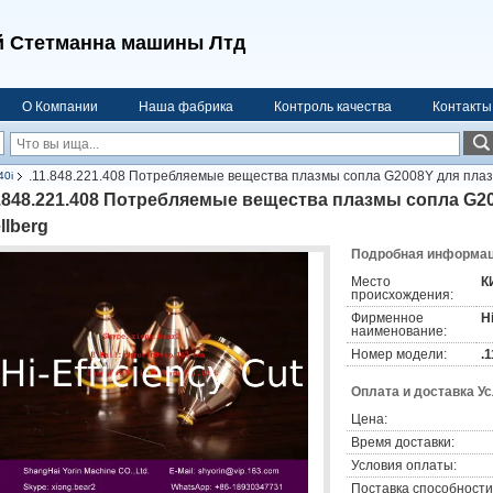
 Стетманна машины Лтд
О Компании
Наша фабрика
Контроль качества
Контакты
.11.848.221.408 Потребляемые вещества плазмы сопла G2008Y для плаз
40i
1.848.221.408 Потребляемые вещества плазмы сопла G2
llberg
Подробная информаци
Место
К
происхождения:
Фирменное
H
наименование:
Номер модели:
.
Оплата и доставка У
Цена:
Время доставки:
Условия оплаты:
Поставка способности