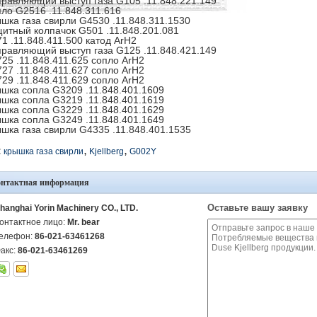
равляющий выступ газа G105 .11.848.221.149
ло G2516 .11.848.311.616
шка газа свирли G4530 .11.848.311.1530
итный колпачок G501 .11.848.201.081
1 .11.848.411.500 катод ArH2
равляющий выступ газа G125 .11.848.421.149
25 .11.848.411.625 сопло ArH2
27 .11.848.411.627 сопло ArH2
29 .11.848.411.629 сопло ArH2
шка сопла G3209 .11.848.401.1609
шка сопла G3219 .11.848.401.1619
шка сопла G3229 .11.848.401.1629
шка сопла G3249 .11.848.401.1649
шка газа свирли G4335 .11.848.401.1535
,
,
:
крышка газа свирли
Kjellberg
G002Y
онтактная информация
Оставьте вашу заявку
hanghai Yorin Machinery CO., LTD.
онтактное лицо:
Mr. bear
елефон:
86-021-63461268
акс:
86-021-63461269