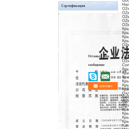
G00
Нап
Сертификация
O2и
O2и
O2и
O2и
O2и
Кры
Кры
Кры
Кры
O2и
O2и
Нап
Оставьте нам
O2и
O2и
Соп
сообщение
Кры
Кры
Кры
Кры
Кры
Кры
Охл
G04
Нап
O2и
Кры
Кры
Кры
Кры
Кат