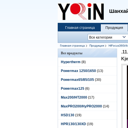
Шанхай
Главная страница
Продукция
Главная страница
Продукция
HiFocus360i/4
.1
Все продукты
Kje
Hypertherm
(8)
Powermax 1250/1650
(13)
Powermax65/85/105
(30)
Powermax125
(6)
Max200/HT2000
(17)
MaxPRO200/HyPRO2000
(14)
HSD130
(19)
HPR130/130XD
(19)