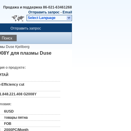
Продажа и поддержка
86-021-63461268
Отправить запрос
-
Email
Select Language
Отправить запрос
Поиск
мы Duse Kjellberg
008Y для плазмы Duse
я о продукте:
ИТАЙ
i-Efficiency cut
11.848.221.408 G2008Y
словия:
6USD
товары пятна
FOB
:
2000PC/Month