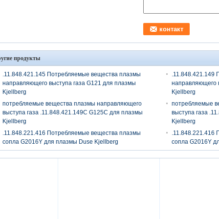
угие продукты
.11.848.421.145 Потребляемые вещества плазмы
.11.848.421.149
направляющего выступа газа G121 для плазмы
направляющего 
Kjellberg
Kjellberg
потребляемые вещества плазмы направляющего
потребляемые в
выступа газа .11.848.421.149C G125C для плазмы
выступа газа .1
Kjellberg
Kjellberg
.11.848.221.416 Потребляемые вещества плазмы
.11.848.221.416
сопла G2016Y для плазмы Duse Kjellberg
сопла G2016Y дл