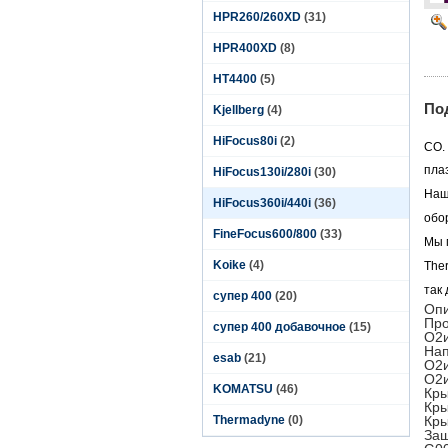
HPR260/260XD
(31)
HPR400XD
(8)
HT4400
(5)
По
Kjellberg
(4)
HiFocus80i
(2)
CO.
пла
HiFocus130i/280i
(30)
Наш
HiFocus360i/440i
(36)
обо
FineFocus600/800
(33)
Мы 
Koike
(4)
The
так
супер 400
(20)
Опи
Про
супер 400 добавочное
(15)
O2и
Нап
esab
(21)
O2и
O2и
KOMATSU
(46)
Кры
Кры
Thermadyne
(0)
Кры
Защ