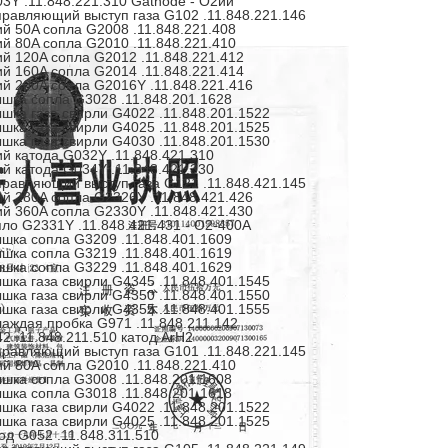
3Y .11.848.221.310 Gathode - O2ий
равляющий выступ газа G102 .11.848.221.146
й 50A сопла G2008 .11.848.221.408
й 80A сопла G2010 .11.848.221.410
й 120A сопла G2012 .11.848.221.412
й 160A сопла G2014 .11.848.221.414
й 200A сопла G2016Y .11.848.221.416
шка сопла G3028 .11.848.201.1628
шка газа свирли G4022 .11.848.201.1522
шка газа свирли G4025 .11.848.201.1525
шка газа свирли G4030 .11.848.201.1530
й катода G032Y .11.848.421.310
й катода G034Y .11.848.421.330
равляющий выступ газа G121 .11.848.421.145
й 280A сопла G2326Y .11.848.421.426
й 360A сопла G2330Y .11.848.421.430
ло G2331Y .11.848.421.431 - O2-400A
шка сопла G3209 .11.848.401.1609
шка сопла G3219 .11.848.401.1619
шка сопла G3229 .11.848.401.1629
шка газа свирли G4345 .11.848.401.1545
шка газа свирли G4350 .11.848.401.1550
шка газа свирли G4355 .11.848.401.1555
аждая пробка G971 .11.848.211.142
2 .11.848.211.510 катод ArH2
равляющий выступ газа G101 .11.848.221.145
й 80A сопла G2010 .11.848.221.410
шка сопла G3008 .11.848.201.1608
шка сопла G3018 .11.848.201.1618
шка газа свирли G4022 .11.848.201.1522
шка газа свирли G4025 .11.848.201.1525
од G052 .11.848.311.510