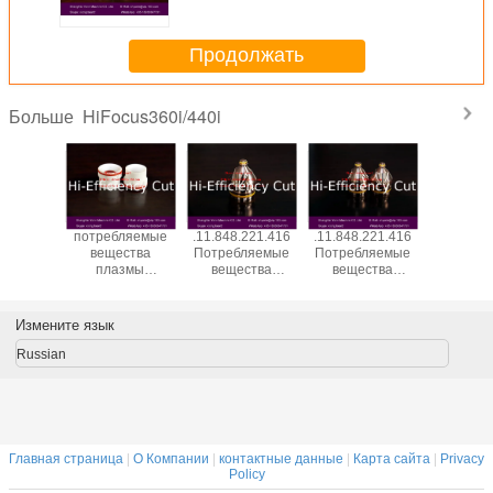
G2330Y kjellberg
Продолжать
HiFocus360i/440i
Больше
ляемые
потребляемые
.11.848.221.416
.11.848.221.416
.11.848.4
ства
вещества
Потребляемые
Потребляемые
Потребл
змы
плазмы
вещества
вещества
вещес
ляющего
направляющего
плазмы сопла
плазмы сопла
плаз
а газа
выступа газа
G2016Y для
G2016Y для
направл
421.149C
.11.848.421.145C
плазмы Duse
плазмы Duse
выступа
Измените язык
C для
G121C для
Kjellberg
Kjellberg
G121 
jellberg
плазмы Kjellberg
плазмы Kj
Russian
Главная страница
|
О Компании
|
контактные данные
|
Карта сайта
|
Privacy
Policy