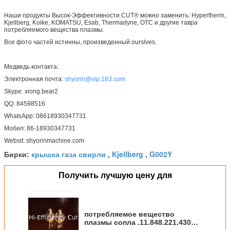
Наши продукты Высок-Эффективности CUT® можно заменить: Hypertherm,
Kjellberg, Koike, KOMATSU, Esab, Thermadyne, OTC и другие тавра
потребляемого вещества плазмы.
Все фото частей истинны, произведенный ourslves.
Медведь контакта:
Электронная почта:
shyorin@vip.163.com
Skype: xiong.bear2
QQ: 84598516
WhatsApp: 08618930347731
Мобил: 86-18930347731
Websit: shyorinmachine.com
крышка газа свирли
Kjellberg
G002Y
Бирки:
,
,
Получить лучшую цену для
потребляемое вещество
плазмы сопла .11.848.221.430