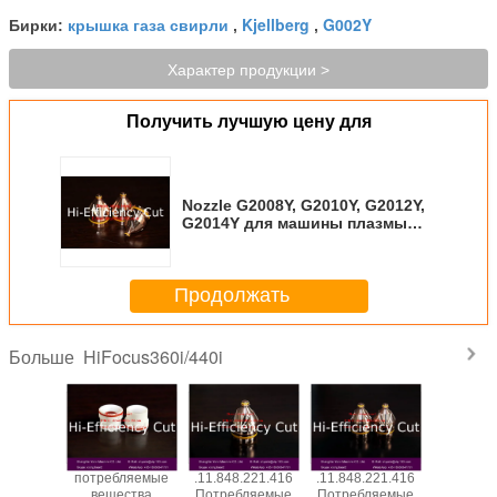
крышка газа свирли
Kjellberg
G002Y
Бирки:
,
,
Характер продукции >
Получить лучшую цену для
Nozzle G2008Y, G2010Y, G2012Y,
G2014Y для машины плазмы
Kjellberg
Продолжать
HiFocus360i/440i
Больше
ляемые
потребляемые
.11.848.221.416
.11.848.221.416
.11.848.4
ства
вещества
Потребляемые
Потребляемые
Потребл