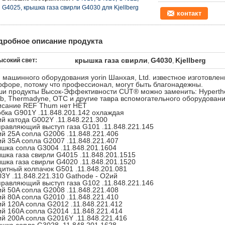
G4025, крышка газа свирли G4030 для Kjellberg
контакт
дробное описание продукта
крышка газа свирли
G4030
Kjellberg
ысокий свет:
,
,
 машинного оборудования yorin Шанхая, Ltd. известное изготовле
форе, потому что профессионал, могут быть благонадежны.
и продукты Высок-Эффективности CUT® можно заменить: Hyperther
b, Thermadyne, OTC и другие тавра вспомогательного оборудовани
сание REF Thum нет НЕТ
бка G901Y .11.848.201.142 охлаждая
й катода G002Y .11.848.221.300
равляющий выступ газа G101 .11.848.221.145
й 25A сопла G2006 .11.848.221.406
й 35A сопла G2007 .11.848.221.407
шка сопла G3004 .11.848.201.1604
шка газа свирли G4015 .11.848.201.1515
шка газа свирли G4020 .11.848.201.1520
итный колпачок G501 .11.848.201.081
3Y .11.848.221.310 Gathode - O2ий
равляющий выступ газа G102 .11.848.221.146
й 50A сопла G2008 .11.848.221.408
й 80A сопла G2010 .11.848.221.410
й 120A сопла G2012 .11.848.221.412
й 160A сопла G2014 .11.848.221.414
й 200A сопла G2016Y .11.848.221.416