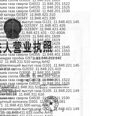
шка сопла G3028 .11.848.201.1628
шка газа свирли G4022 .11.848.201.1522
шка газа свирли G4025 .11.848.201.1525
шка газа свирли G4030 .11.848.201.1530
й катода G032Y .11.848.421.310
й катода G034Y .11.848.421.330
равляющий выступ газа G121 .11.848.421.145
й 280A сопла G2326Y .11.848.421.426
й 360A сопла G2330Y .11.848.421.430
ло G2331Y .11.848.421.431 - O2-400A
шка сопла G3209 .11.848.401.1609
шка сопла G3219 .11.848.401.1619
шка сопла G3229 .11.848.401.1629
шка газа свирли G4345 .11.848.401.1545
шка газа свирли G4350 .11.848.401.1550
шка газа свирли G4355 .11.848.401.1555
аждая пробка G971 .11.848.211.142
2 .11.848.211.510 катод ArH2
равляющий выступ газа G101 .11.848.221.145
й 80A сопла G2010 .11.848.221.410
шка сопла G3008 .11.848.201.1608
шка сопла G3018 .11.848.201.1618
шка газа свирли G4022 .11.848.201.1522
шка газа свирли G4025 .11.848.201.1525
од G052 .11.848.311.510
равляющий выступ газа G105 .11.848.221.149
ло G2516 .11.848.311.616
шка газа свирли G4530 .11.848.311.1530
итный колпачок G501 .11.848.201.081
1 .11.848.411.500 катод ArH2
равляющий выступ газа G125 .11.848.421.149
25 .11.848.411.625 сопло ArH2