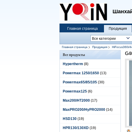
Шанхай
Главная страница
Продукция
Главная страница
Продукция
HiFocus360i/4
G4
Все продукты
Hypertherm
(8)
Powermax 1250/1650
(13)
Powermax65/85/105
(30)
Powermax125
(6)
Max200/HT2000
(17)
MaxPRO200/HyPRO2000
(14)
HSD130
(19)
HPR130/130XD
(19)