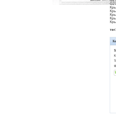
G27
G27
Кры
Кры
Кры
Кры
Кры
тег
К
S
К
Т
Ф