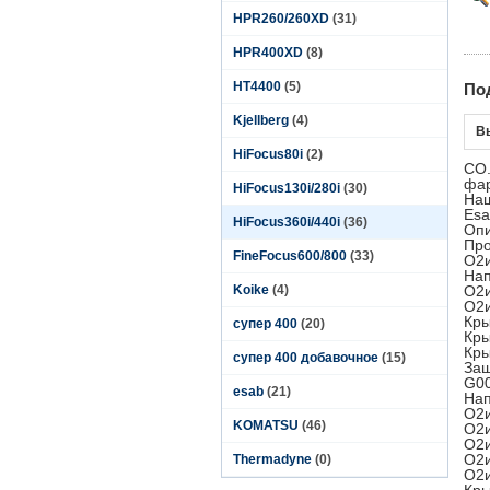
HPR260/260XD
(31)
HPR400XD
(8)
HT4400
(5)
По
Kjellberg
(4)
В
HiFocus80i
(2)
CO.
фар
HiFocus130i/280i
(30)
Наш
Esa
HiFocus360i/440i
(36)
Опи
Про
FineFocus600/800
(33)
O2и
Нап
Koike
(4)
O2и
O2и
Кры
супер 400
(20)
Кры
Кры
супер 400 добавочное
(15)
Защ
G00
esab
(21)
Нап
O2и
KOMATSU
(46)
O2и
O2и
O2и
Thermadyne
(0)
O2и