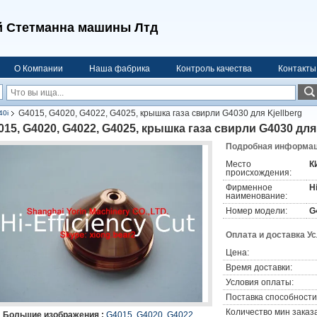
 Стетманна машины Лтд
О Компании
Наша фабрика
Контроль качества
Контакты
G4015, G4020, G4022, G4025, крышка газа свирли G4030 для Kjellberg
40i
015, G4020, G4022, G4025, крышка газа свирли G4030 для 
Подробная информаци
Место
К
происхождения:
Фирменное
H
наименование:
Номер модели:
G
Оплата и доставка У
Цена:
Время доставки:
Условия оплаты:
Поставка способности
Количество мин заказа
Большие изображения :
G4015, G4020, G4022,