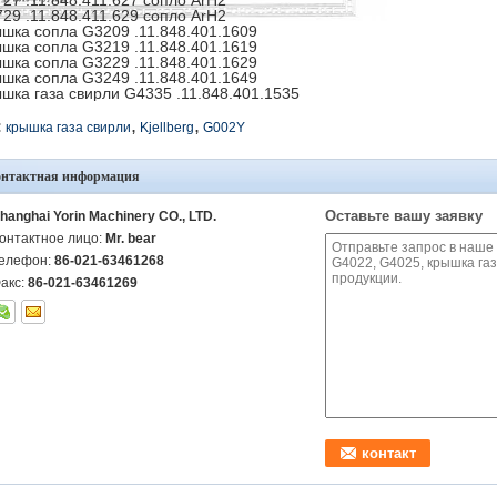
27 .11.848.411.627 сопло ArH2
29 .11.848.411.629 сопло ArH2
шка сопла G3209 .11.848.401.1609
шка сопла G3219 .11.848.401.1619
шка сопла G3229 .11.848.401.1629
шка сопла G3249 .11.848.401.1649
шка газа свирли G4335 .11.848.401.1535
,
,
:
крышка газа свирли
Kjellberg
G002Y
онтактная информация
Оставьте вашу заявку
hanghai Yorin Machinery CO., LTD.
онтактное лицо:
Mr. bear
елефон:
86-021-63461268
акс:
86-021-63461269