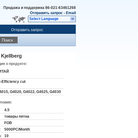
Продажа и поддержка
86-021-63461268
Отправить запрос
-
Email
Select Language
Отправить запрос
Поиск
Kjellberg
я о продукте:
ИТАЙ
i-Efficiency cut
4015, G4020, G4022, G4025, G4030
словия:
4.5
товары пятна
FOB
:
5000PC/Month
:
10