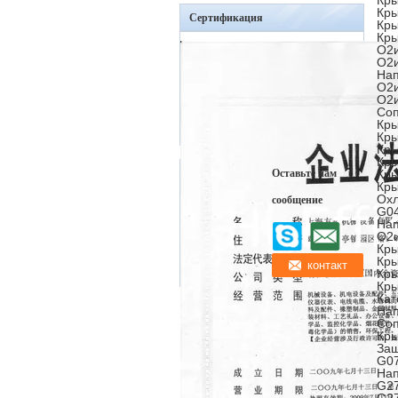
Кры
Кры
Сертификация
Кры
Кры
O2и
O2и
Нап
O2и
O2и
Соп
Кры
Кры
Кры
Кры
Оставьте нам
Кры
Кры
Охл
сообщение
G04
Нап
O2и
Кры
Кры
Кры
Кры
Кат
Нап
Соп
Кры
Защ
G07
Нап
G27