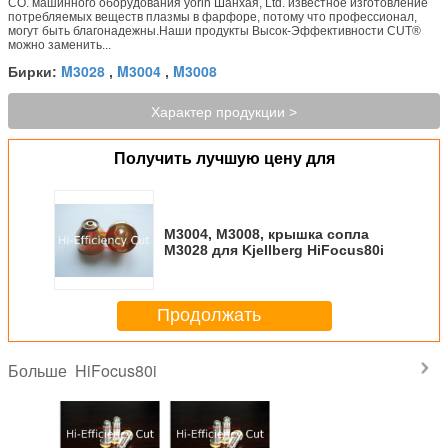
CO. машинного оборудования yorin Шанхая, Ltd. известное изготовление
потребляемых веществ плазмы в фарфоре, потому что профессионал,
могут быть благонадежны.Наши продукты Высок-Эффективности CUT®
можно заменить...
M3028
M3004
M3008
Бирки:
,
,
Характер продукции >
Получить лучшую цену для
M3004, M3008, крышка сопла
M3028 для Kjellberg HiFocus80i
Продолжать
HiFocus80i
Больше