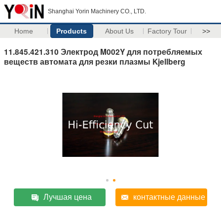
Shanghai Yorin Machinery CO., LTD.
Home
Products
About Us
Factory Tour
>>
11.845.421.310 Электрод M002Y для потребляемых
веществ автомата для резки плазмы Kjellberg
Лучшая цена
контактные данные