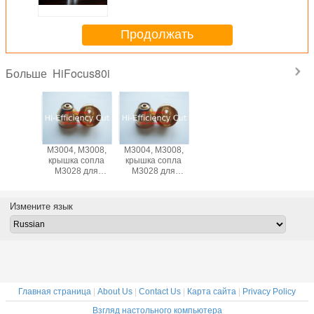
Kjellberg
Продолжать
HiFocus80i
Больше
M3004, M3008,
M3004, M3008,
крышка сопла
крышка сопла
M3028 для
M3028 для
Kjellberg
Kjellberg
HiFocus80i
HiFocus80i
Измените язык
Главная страница
|
About Us
|
Contact Us
|
Карта сайта
|
Privacy Policy
Взгляд настольного компьютера