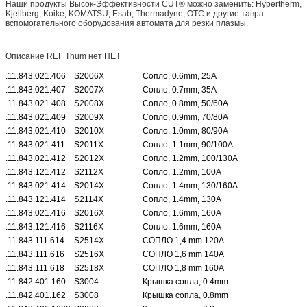
Наши продукты Высок-Эффективности CUT® можно заменить: Hypertherm,
Kjellberg, Koike, KOMATSU, Esab, Thermadyne, OTC и другие тавра
вспомогательного оборудования автомата для резки плазмы.
Описание REF Thum нет НЕТ
.11.843.021.406
S2006X
Сопло, 0.6mm, 25A
.11.843.021.407
S2007X
Сопло, 0.7mm, 35A
.11.843.021.408
S2008X
Сопло, 0.8mm, 50/60A
.11.843.021.409
S2009X
Сопло, 0.9mm, 70/80A
.11.843.021.410
S2010X
Сопло, 1.0mm, 80/90A
.11.843.021.411
S2011X
Сопло, 1.1mm, 90/100A
.11.843.021.412
S2012X
Сопло, 1.2mm, 100/130A
.11.843.121.412
S2112X
Сопло, 1.2mm, 100A
.11.843.021.414
S2014X
Сопло, 1.4mm, 130/160A
.11.843.121.414
S2114X
Сопло, 1.4mm, 130A
.11.843.021.416
S2016X
Сопло, 1.6mm, 160A
.11.843.121.416
S2116X
Сопло, 1.6mm, 160A
.11.843.111.614
S2514X
СОПЛО 1,4 mm 120A
.11.843.111.616
S2516X
СОПЛО 1,6 mm 140A
.11.843.111.618
S2518X
СОПЛО 1,8 mm 160A
.11.842.401.160
S3004
Крышка сопла, 0.4mm
.11.842.401.162
S3008
Крышка сопла, 0.8mm