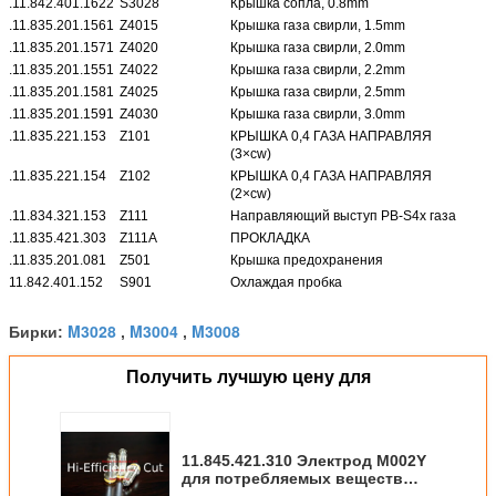
.11.842.401.1622
S3028
Крышка сопла, 0.8mm
.11.835.201.1561
Z4015
Крышка газа свирли, 1.5mm
.11.835.201.1571
Z4020
Крышка газа свирли, 2.0mm
.11.835.201.1551
Z4022
Крышка газа свирли, 2.2mm
.11.835.201.1581
Z4025
Крышка газа свирли, 2.5mm
.11.835.201.1591
Z4030
Крышка газа свирли, 3.0mm
.11.835.221.153
Z101
КРЫШКА 0,4 ГАЗА НАПРАВЛЯЯ
(3×cw)
.11.835.221.154
Z102
КРЫШКА 0,4 ГАЗА НАПРАВЛЯЯ
(2×cw)
.11.834.321.153
Z111
Направляющий выступ PB-S4x газа
.11.835.421.303
Z111A
ПРОКЛАДКА
.11.835.201.081
Z501
Крышка предохранения
11.842.401.152
S901
Охлаждая пробка
M3028
M3004
M3008
Бирки:
,
,
Получить лучшую цену для
11.845.421.310 Электрод M002Y
для потребляемых веществ
автомата для резки плазмы