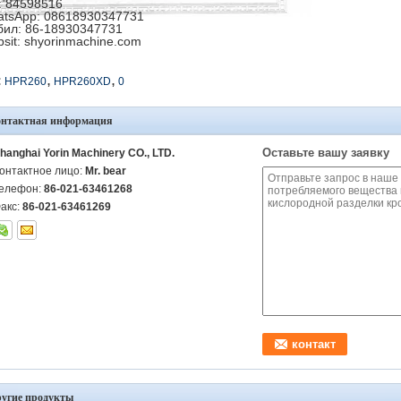
 84598516
tsApp: 08618930347731
ил: 86-18930347731
sit: shyorinmachine.com
,
,
:
HPR260
HPR260XD
0
онтактная информация
Оставьте вашу заявку
hanghai Yorin Machinery CO., LTD.
онтактное лицо:
Mr. bear
елефон:
86-021-63461268
акс:
86-021-63461269
угие продукты