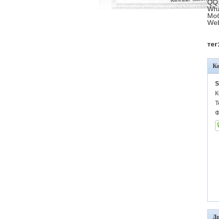
QQ:
Wha
Моб
Web
тег
К
S
К
Т
Ф
Др