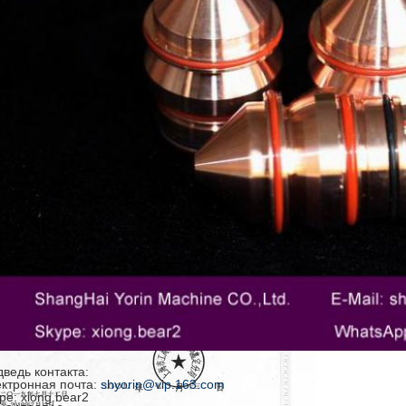
ведь контакта:
ктронная почта:
shyorin@vip.163.com
pe: xiong.bear2