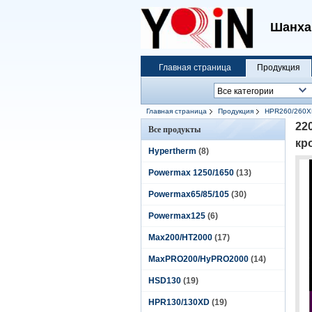
Шанха
Главная страница
Продукция
Главная страница
Продукция
HPR260/260X
22
Все продукты
кр
Hypertherm
(8)
Powermax 1250/1650
(13)
Powermax65/85/105
(30)
Powermax125
(6)
Max200/HT2000
(17)
MaxPRO200/HyPRO2000
(14)
HSD130
(19)
HPR130/130XD
(19)