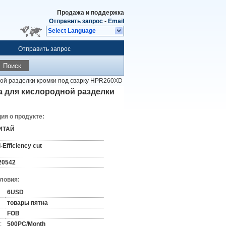
Продажа и поддержка
Отправить запрос
-
Email
Select Language
Отправить запрос
Поиск
ной разделки кромки под сварку HPR260XD
а для кислородной разделки
я о продукте:
ИТАЙ
i-Efficiency cut
20542
словия:
6USD
товары пятна
FOB
:
500PC/Month