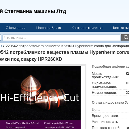
й Стетманна машины Лтд
О Компании
Наша фабрика
Контроль качества
Контакты
220542 потребляемого вещества плазмы Hypertherm сопла для кислород
D
0542 потребляемого вещества плазмы Hypertherm сопл
омки под сварку HPR260XD
Подробная информаци
Место
К
происхождения:
Фирменное
H
наименование:
Номер модели:
2
Оплата и доставка У
Цена:
Время доставки:
Условия оплаты:
Поставка способности