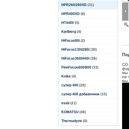
HPR260/260XD
(31)
HPR400XD
(8)
HT4400
(5)
Kjellberg
(4)
HiFocus80i
(2)
HiFocus130i/280i
(30)
По
HiFocus360i/440i
(36)
CO.
FineFocus600/800
(33)
фар
мы 
Koike
(4)
на 
мы 
супер 400
(20)
супер 400 добавочное
(15)
esab
(21)
KOMATSU
(46)
Thermadyne
(0)