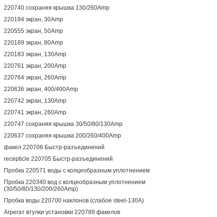
220740 сохраняя крышка 130/260Amp
220194 экран, 30Amp
220555 экран, 50Amp
220189 экран, 80Amp
220183 экран, 130Amp
220761 экран, 200Amp
220764 экран, 260Amp
220636 экран, 400/400Amp
220742 экран, 130Amp
220741 экран, 260Amp
220747 сохраняя крышка 30/50/80/130Amp
220637 сохраняя крышка 200/260/400Amp
факел 220706 Быстр-разъединений
recepticle 220705 Быстр-разъединений
Пробка 220571 воды с колцеобразным уплотнением
Пробка 220340 вод с колцеобразным уплотнением
(30/50/80/130/200/260Amp)
Пробка воды 220700 наклонов (слабое steel-130A)
Агрегат втулки установки 220789 факелов