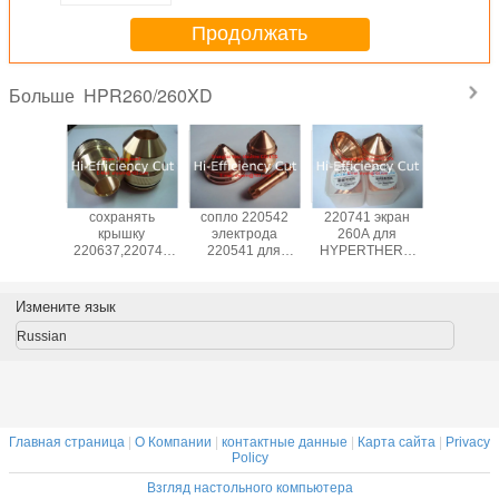
Продолжать
HPR260/260XD
Больше
220764
сохранять
сопло 220542
220741 экран
экран 2
ля
крышку
электрода
260A для
200A hyp
ляемого
220637,220747
220541 для
HYPERTHERM
дл
ства
для машины
HYPERTHERM
HPR400XD/260XD
потребл
та для
HPR400XD/260XD/130XD
HPR400XD/260XD
вещес
плазмы
плазмы
автомат
Измените язык
therm
HYPERTHERM
резки п
60XD
HPR26
Russian
Главная страница
|
О Компании
|
контактные данные
|
Карта сайта
|
Privacy
Policy
Взгляд настольного компьютера