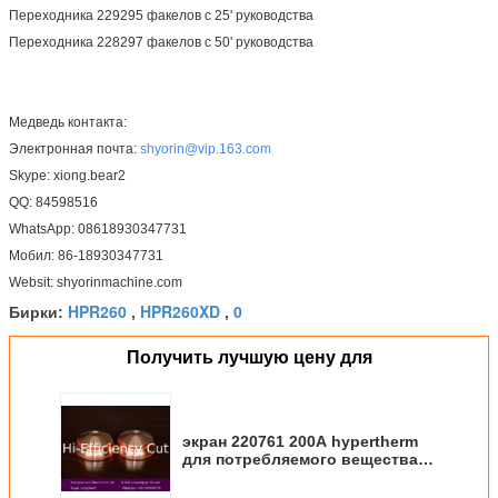
Переходника 229295 факелов с 25' руководства
Переходника 228297 факелов с 50' руководства
Медведь контакта:
Электронная почта:
shyorin@vip.163.com
Skype: xiong.bear2
QQ: 84598516
WhatsApp: 08618930347731
Мобил: 86-18930347731
Websit: shyorinmachine.com
HPR260
HPR260XD
0
Бирки:
,
,
Получить лучшую цену для
экран 220761 200A hypertherm
для потребляемого вещества
автомата для резки плазмы
HPR260XD