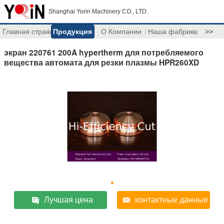
Shanghai Yorin Machinery CO., LTD.
Главная страница
Продукция
О Компании
Наша фабрика
>>
экран 220761 200A hypertherm для потребляемого
вещества автомата для резки плазмы HPR260XD
Лучшая цена
контактные данные