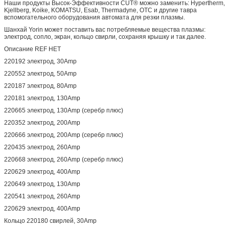
Наши продукты Высок-Эффективности CUT® можно заменить: Hypertherm,
Kjellberg, Koike, KOMATSU, Esab, Thermadyne, OTC и другие тавра
вспомогательного оборудования автомата для резки плазмы.
Шанхай Yorin может поставить вас потребляемые вещества плазмы:
электрод, сопло, экран, кольцо свирли, сохраняя крышку и так далее.
Описание REF НЕТ
220192 электрод, 30Amp
220552 электрод, 50Amp
220187 электрод, 80Amp
220181 электрод, 130Amp
220665 электрод, 130Amp (серебр плюс)
220352 электрод, 200Amp
220666 электрод, 200Amp (серебр плюс)
220435 электрод, 260Amp
220668 электрод, 260Amp (серебр плюс)
220629 электрод, 400Amp
220649 электрод, 130Amp
220541 электрод, 260Amp
220629 электрод, 400Amp
Кольцо 220180 свирлей, 30Amp