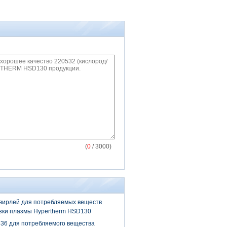
(
0
/ 3000)
вирлей для потребляемых веществ
зки плазмы Hypertherm HSD130
0536 для потребляемого вещества