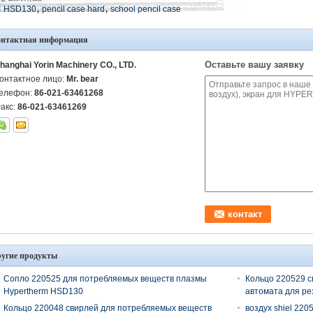
,
,
:
HSD130
pencil case hard
school pencil case
онтактная информация
Оставьте вашу заявку
hanghai Yorin Machinery CO., LTD.
онтактное лицо:
Mr. bear
елефон:
86-021-63461268
акс:
86-021-63461269
угие продукты
Сопло 220525 для потребляемых веществ плазмы
Кольцо 220529 с
Hypertherm HSD130
автомата для ре
Кольцо 220048 свирлей для потребляемых веществ
воздух shiel 22