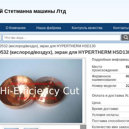
й Стетманна машины Лтд
О Компании
Наша фабрика
Контроль качества
Контакты
0532 (кислород/воздух), экран для HYPERTHERM HSD130
0532 (кислород/воздух), экран для HYPERTHERM HSD13
Подробная информаци
Место
К
происхождения:
Фирменное
H
наименование:
Номер модели:
2
Оплата и доставка У
Цена:
Время доставки:
Условия оплаты:
Поставка способности
Количество мин заказа