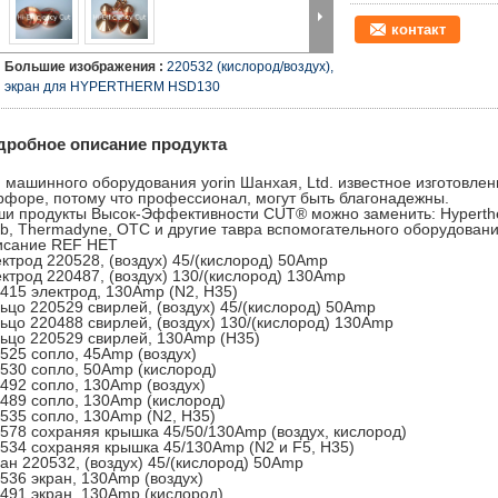
контакт
Большие изображения :
220532 (кислород/воздух),
экран для HYPERTHERM HSD130
дробное описание продукта
 машинного оборудования yorin Шанхая, Ltd. известное изготовле
форе, потому что профессионал, могут быть благонадежны.
и продукты Высок-Эффективности CUT® можно заменить: Hyperther
b, Thermadyne, OTC и другие тавра вспомогательного оборудовани
исание REF НЕТ
ктрод 220528, (воздух) 45/(кислород) 50Amp
ктрод 220487, (воздух) 130/(кислород) 130Amp
415 электрод, 130Amp (N2, H35)
ьцо 220529 свирлей, (воздух) 45/(кислород) 50Amp
ьцо 220488 свирлей, (воздух) 130/(кислород) 130Amp
ьцо 220529 свирлей, 130Amp (H35)
525 сопло, 45Amp (воздух)
530 сопло, 50Amp (кислород)
492 сопло, 130Amp (воздух)
489 сопло, 130Amp (кислород)
535 сопло, 130Amp (N2, H35)
578 сохраняя крышка 45/50/130Amp (воздух, кислород)
534 сохраняя крышка 45/130Amp (N2 и F5, H35)
ан 220532, (воздух) 45/(кислород) 50Amp
536 экран, 130Amp (воздух)
491 экран, 130Amp (кислород)