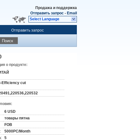
Продажа и поддержка
Отправить запрос
-
Email
Select Language
Отправить запрос
Поиск
0
я о продукте:
ИТАЙ
i-Efficiency cut
20491,220536,220532
словия:
6 USD
товары пятна
FOB
:
5000PC/Month
:
5