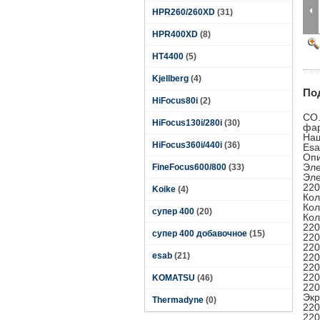
HPR260/260XD
(31)
HPR400XD
(8)
HT4400
(5)
Kjellberg
(4)
По
HiFocus80i
(2)
CO.
HiFocus130i/280i
(30)
фар
Наш
HiFocus360i/440i
(36)
Esa
Оп
Эле
FineFocus600/800
(33)
Эле
220
Koike
(4)
Кол
Кол
супер 400
(20)
Кол
220
супер 400 добавочное
(15)
220
220
esab
(21)
220
220
220
KOMATSU
(46)
220
Экр
Thermadyne
(0)
220
220