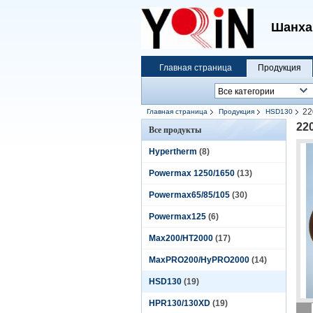
Шанха
Главная страница
Продукция
22
Главная страница
Продукция
HSD130
22
Все продукты
Hypertherm
(8)
Powermax 1250/1650
(13)
Powermax65/85/105
(30)
Powermax125
(6)
Max200/HT2000
(17)
MaxPRO200/HyPRO2000
(14)
HSD130
(19)
HPR130/130XD
(19)