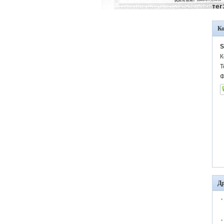
тег
К
S
К
Т
Ф
Др