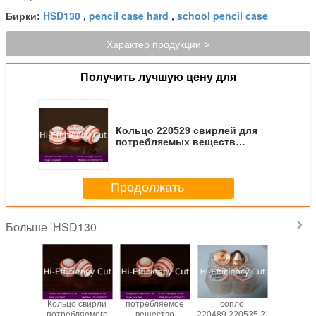
HSD130
pencil case hard
school pencil case
Бирки:
,
,
Характер продукции >
Получить лучшую цену для
Кольцо 220529 свирлей для
потребляемых веществ
автомата для резки плазмы
Hypertherm HSD130
Продолжать
HSD130
Больше
 shiel
Кольцо свирли
потребляемое
сопло
Сопло 2
6 для
потребляемого
вещество
220489,220535,220492
дл