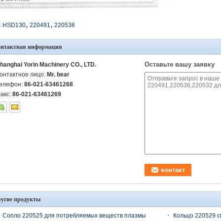
,
,
:
HSD130
220491
220536
онтактная информация
Оставьте вашу заявку
hanghai Yorin Machinery CO., LTD.
онтактное лицо:
Mr. bear
елефон:
86-021-63461268
акс:
86-021-63461269
угие продукты
Сопло 220525 для потребляемых веществ плазмы
Кольцо 220529 с