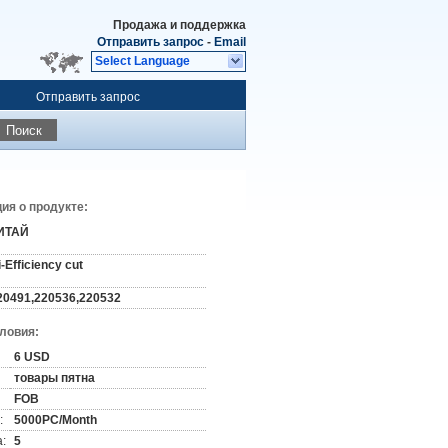
Продажа и поддержка
Отправить запрос
-
Email
Select Language
Отправить запрос
Поиск
я о продукте:
ИТАЙ
i-Efficiency cut
20491,220536,220532
словия:
6 USD
товары пятна
FOB
:
5000PC/Month
:
5