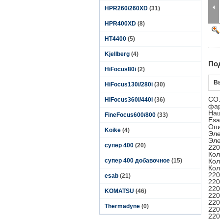
HPR260/260XD
(31)
HPR400XD
(8)
HT4400
(5)
Kjellberg
(4)
По
HiFocus80i
(2)
В
HiFocus130i/280i
(30)
CO.
HiFocus360i/440i
(36)
фар
Наш
FineFocus600/800
(33)
Esa
Оп
Koike
(4)
Эле
Эле
супер 400
(20)
220
Кол
супер 400 добавочное
(15)
Кол
Кол
220
esab
(21)
220
220
KOMATSU
(46)
220
220
Thermadyne
(0)
220
220