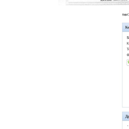
тег
К
S
К
Т
Ф
Др