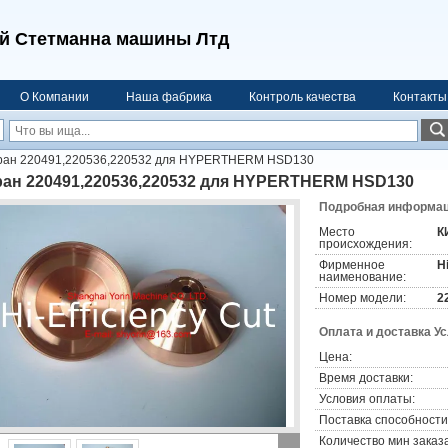
й Стетманна машины Лтд
О Компании
Наша фабрика
Контроль качества
Контакты
ран 220491,220536,220532 для HYPERTHERM HSD130
ран 220491,220536,220532 для HYPERTHERM HSD130
Подробная информаци
Место
К
происхождения:
Фирменное
H
наименование:
Номер модели:
2
Оплата и доставка У
Цена:
Время доставки:
Условия оплаты:
Поставка способности
Количество мин заказа