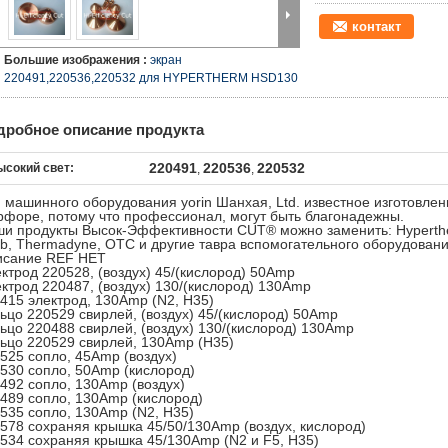
контакт
Большие изображения :
экран
220491,220536,220532 для HYPERTHERM HSD130
дробное описание продукта
220491
220536
220532
ысокий свет:
,
,
 машинного оборудования yorin Шанхая, Ltd. известное изготовле
форе, потому что профессионал, могут быть благонадежны.
и продукты Высок-Эффективности CUT® можно заменить: Hyperther
b, Thermadyne, OTC и другие тавра вспомогательного оборудовани
исание REF НЕТ
ктрод 220528, (воздух) 45/(кислород) 50Amp
ктрод 220487, (воздух) 130/(кислород) 130Amp
415 электрод, 130Amp (N2, H35)
ьцо 220529 свирлей, (воздух) 45/(кислород) 50Amp
ьцо 220488 свирлей, (воздух) 130/(кислород) 130Amp
ьцо 220529 свирлей, 130Amp (H35)
525 сопло, 45Amp (воздух)
530 сопло, 50Amp (кислород)
492 сопло, 130Amp (воздух)
489 сопло, 130Amp (кислород)
535 сопло, 130Amp (N2, H35)
578 сохраняя крышка 45/50/130Amp (воздух, кислород)
534 сохраняя крышка 45/130Amp (N2 и F5, H35)