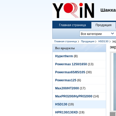
Шанха
Главная страница
Продукция
эк
Главная страница
Продукция
HSD130
эк
Все продукты
Hypertherm
(8)
Powermax 1250/1650
(13)
Powermax65/85/105
(30)
Powermax125
(6)
Max200/HT2000
(17)
MaxPRO200/HyPRO2000
(14)
HSD130
(19)
HPR130/130XD
(19)