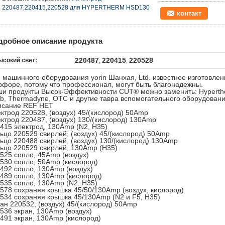
220487,220415,220528 для HYPERTHERM HSD130
контакт
дробное описание продукта
220487
220415
220528
ысокий свет:
,
,
 машинного оборудования yorin Шанхая, Ltd. известное изготовле
форе, потому что профессионал, могут быть благонадежны.
и продукты Высок-Эффективности CUT® можно заменить: Hyperther
b, Thermadyne, OTC и другие тавра вспомогательного оборудовани
исание REF НЕТ
ктрод 220528, (воздух) 45/(кислород) 50Amp
ктрод 220487, (воздух) 130/(кислород) 130Amp
415 электрод, 130Amp (N2, H35)
ьцо 220529 свирлей, (воздух) 45/(кислород) 50Amp
ьцо 220488 свирлей, (воздух) 130/(кислород) 130Amp
ьцо 220529 свирлей, 130Amp (H35)
525 сопло, 45Amp (воздух)
530 сопло, 50Amp (кислород)
492 сопло, 130Amp (воздух)
489 сопло, 130Amp (кислород)
535 сопло, 130Amp (N2, H35)
578 сохраняя крышка 45/50/130Amp (воздух, кислород)
534 сохраняя крышка 45/130Amp (N2 и F5, H35)
ан 220532, (воздух) 45/(кислород) 50Amp
536 экран, 130Amp (воздух)
491 экран, 130Amp (кислород)