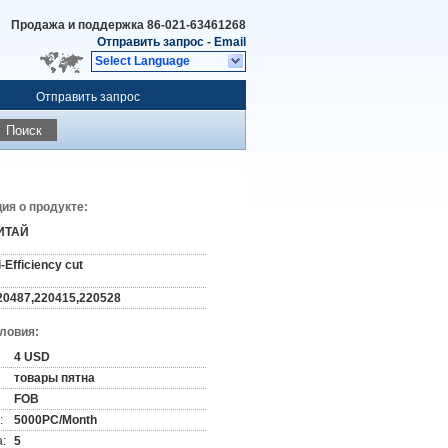
Продажа и поддержка
86-021-63461268
Отправить запрос
-
Email
Select Language
Отправить запрос
Поиск
я о продукте:
ИТАЙ
i-Efficiency cut
20487,220415,220528
словия:
4 USD
товары пятна
FOB
:
5000PC/Month
:
5