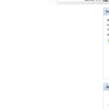
тег
К
S
К
Т
Ф
Др