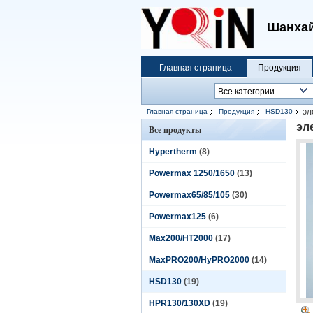
Шанхай
Главная страница
Продукция
эл
Главная страница
Продукция
HSD130
эл
Все продукты
Hypertherm
(8)
Powermax 1250/1650
(13)
Powermax65/85/105
(30)
Powermax125
(6)
Max200/HT2000
(17)
MaxPRO200/HyPRO2000
(14)
HSD130
(19)
HPR130/130XD
(19)