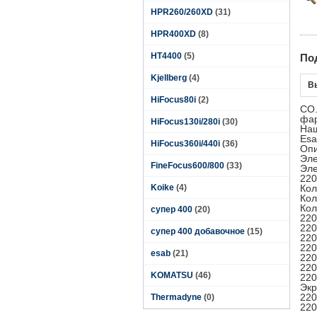
HPR260/260XD
(31)
HPR400XD
(8)
HT4400
(5)
По
Kjellberg
(4)
В
HiFocus80i
(2)
CO.
фар
HiFocus130i/280i
(30)
Наш
Esa
HiFocus360i/440i
(36)
Оп
Эле
FineFocus600/800
(33)
Эле
220
Koike
(4)
Кол
Кол
Кол
супер 400
(20)
220
220
супер 400 добавочное
(15)
220
220
esab
(21)
220
220
KOMATSU
(46)
220
Экр
220
Thermadyne
(0)
220