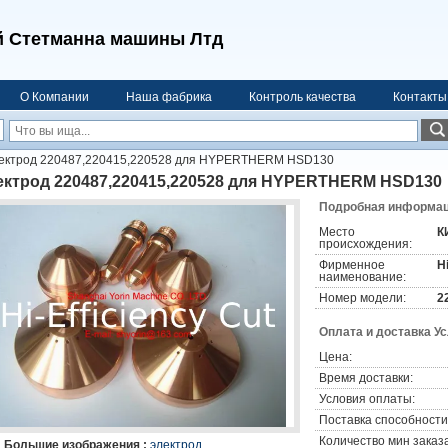
 Стетманна машины Лтд
О Компании
Наша фабрика
Контроль качества
Контакты
ектрод 220487,220415,220528 для HYPERTHERM HSD130
ектрод 220487,220415,220528 для HYPERTHERM HSD130
Подробная информаци
Место
К
происхождения:
Фирменное
H
наименование:
Номер модели:
2
Оплата и доставка У
Цена:
Время доставки:
Условия оплаты:
Поставка способности
Количество мин заказа
Большие изображения :
электрод