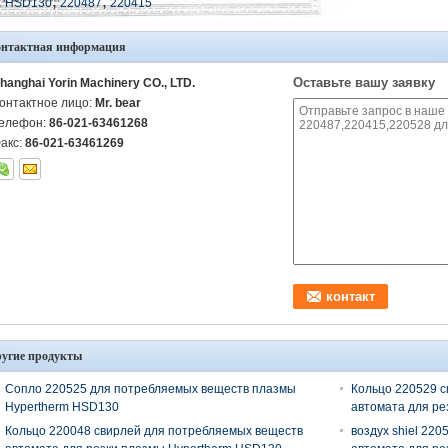
,
,
:
HSD130
220487
220415
онтактная информация
Оставьте вашу заявку
hanghai Yorin Machinery CO., LTD.
онтактное лицо:
Mr. bear
елефон:
86-021-63461268
акс:
86-021-63461269
угие продукты
Сопло 220525 для потребляемых веществ плазмы
Кольцо 220529 с
Hypertherm HSD130
автомата для ре
Кольцо 220048 свирлей для потребляемых веществ
воздух shiel 22