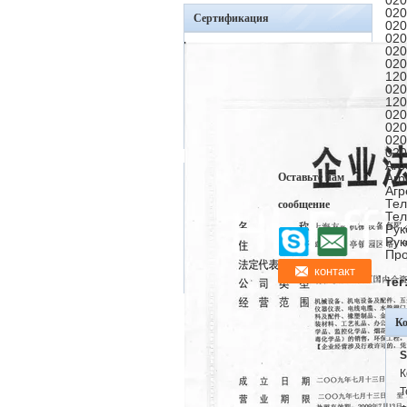
020
020
Сертификация
020
020
020
020
120
020
120
020
020
020
020
Агр
Оставьте нам
Агр
Агр
Тел
сообщение
Тел
Рук
Рук
Про
тег
К
S
К
Т