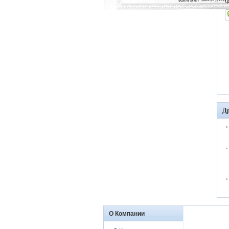
Ф
Др
О Компании