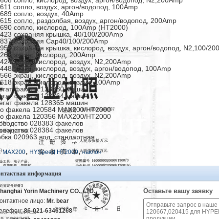
608 сопло, кислород, воздух, аргон/водопод, N2,200Amp
611 сопло, воздух, аргон/водопод, 100Amp
689 сопло, воздух, 40Amp
615 сопло, раздолбая, воздух, аргон/водопод, 200Amp
690 сопло, кислород, 100Amp (HT2000)
423 сохраняя крышка, 40/100/200Amp
837 сохраняя Cap40/100/200Amp
955 сохраняя крышка, кислород, воздух, аргон/водопод, N2,100/2
260 экран, кислород, 200Amp
424 экран, кислород, воздух, N2,200Amp
448 экран, кислород, воздух, аргон/водопод, 100Amp
566 экран, кислород, воздух, N2,200Amp
618 экран, кислород, воздух, 100Amp
егат факела 128380 машин
егат факела 128364 машин
егат факела 128365 машин
о факела 120584 MAX200/HT2000
о факела 120356 MAX200/HT2000
оводство 028383 факелов
оводство 028384 факелов
бка 020963 вод, стандартная
,
,
:
MAX200
HYSpeed HT2000
наклон
онтактная информация
Оставьте вашу заявку
hanghai Yorin Machinery CO., LTD.
онтактное лицо:
Mr. bear
елефон:
86-021-63461268