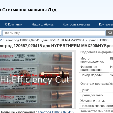
 Стетманна машины Лтд
О Компании
Наша фабрика
Контроль качества
Контакты
электрод 120667,020415 для HYPERTHERM MAX200/HYSpeed HT2000
00
ектрод 120667,020415 для HYPERTHERM MAX200/HYSpe
Подробная информаци
Место
К
происхождения:
Фирменное
H
наименование:
Номер модели:
1
Оплата и доставка У
Цена:
Время доставки:
Условия оплаты:
Поставка способности
Количество мин заказа
Большие изображения :
электрод 120667,020415