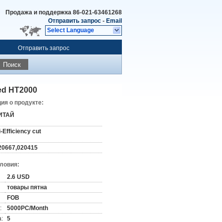
Продажа и поддержка
86-021-63461268
Отправить запрос
-
Email
Select Language
Отправить запрос
Поиск
ed HT2000
я о продукте:
ИТАЙ
i-Efficiency cut
20667,020415
словия:
2.6 USD
товары пятна
FOB
:
5000PC/Month
:
5