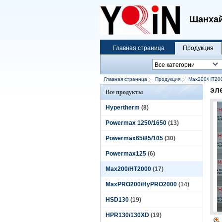
Шанхай
Главная страница
Продукция
Главная страница
Продукция
Max200/HT20
эл
Все продукты
Hypertherm
(8)
Powermax 1250/1650
(13)
Powermax65/85/105
(30)
Powermax125
(6)
Max200/HT2000
(17)
MaxPRO200/HyPRO2000
(14)
HSD130
(19)
HPR130/130XD
(19)