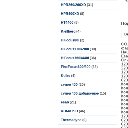
HPR260/260XD
(31)
HPR400XD
(8)
HT4400
(5)
По
Kjellberg
(4)
В
HiFocus80i
(2)
CO.
фар
HiFocus130i/280i
(30)
Наш
Esa
HiFocus360i/440i
(36)
Оп
120
FineFocus600/800
(33)
220
120
Koike
(4)
120
020
Кол
супер 400
(20)
Кол
Кол
супер 400 добавочное
(15)
Кол
Кол
esab
(21)
Кол
Кол
KOMATSU
(46)
Кол
120
020
Thermadyne
(0)
020