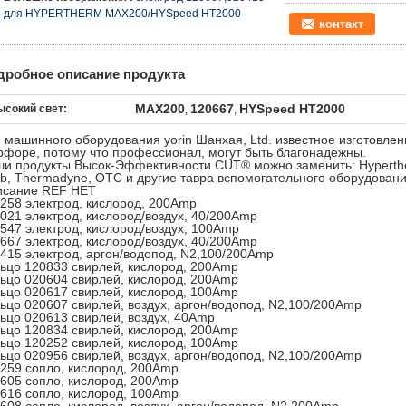
для HYPERTHERM MAX200/HYSpeed HT2000
контакт
дробное описание продукта
MAX200
120667
HYSpeed HT2000
ысокий свет:
,
,
 машинного оборудования yorin Шанхая, Ltd. известное изготовле
форе, потому что профессионал, могут быть благонадежны.
и продукты Высок-Эффективности CUT® можно заменить: Hyperther
b, Thermadyne, OTC и другие тавра вспомогательного оборудовани
исание REF НЕТ
258 электрод, кислород, 200Amp
021 электрод, кислород/воздух, 40/200Amp
547 электрод, кислород/воздух, 100Amp
667 электрод, кислород/воздух, 40/200Amp
415 электрод, аргон/водопод, N2,100/200Amp
ьцо 120833 свирлей, кислород, 200Amp
ьцо 020604 свирлей, кислород, 200Amp
ьцо 020617 свирлей, кислород, 100Amp
ьцо 020607 свирлей, воздух, аргон/водопод, N2,100/200Amp
ьцо 020613 свирлей, воздух, 40Amp
ьцо 120834 свирлей, кислород, 200Amp
ьцо 120252 свирлей, кислород, 100Amp
ьцо 020956 свирлей, воздух, аргон/водопод, N2,100/200Amp
259 сопло, кислород, 200Amp
605 сопло, кислород, 200Amp
616 сопло, кислород, 100Amp