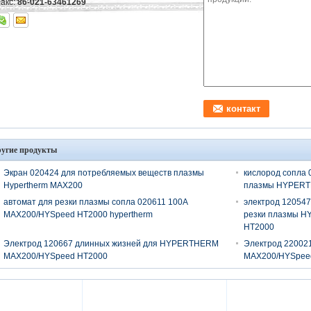
акс:
86-021-63461269
угие продукты
Экран 020424 для потребляемых веществ плазмы
кислород сопла 
Hypertherm MAX200
плазмы HYPER
автомат для резки плазмы сопла 020611 100A
электрод 120547
MAX200/HYSpeed HT2000 hypertherm
резки плазмы 
HT2000
Электрод 120667 длинных жизней для HYPERTHERM
Электрод 22002
MAX200/HYSpeed HT2000
MAX200/HYSpee