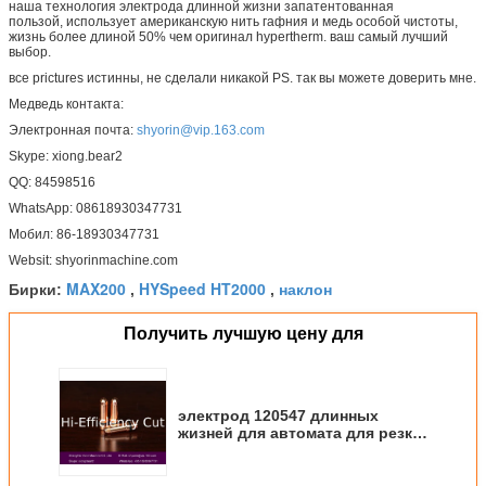
наша технология электрода длинной жизни запатентованная
пользой, использует американскую нить гафния и медь особой чистоты,
жизнь более длиной 50% чем оригинал hypertherm. ваш самый лучший
выбор.
все prictures истинны, не сделали никакой PS. так вы можете доверить мне.
Медведь контакта:
Электронная почта:
shyorin@vip.163.com
Skype: xiong.bear2
QQ: 84598516
WhatsApp: 08618930347731
Мобил: 86-18930347731
Websit: shyorinmachine.com
MAX200
HYSpeed HT2000
наклон
Бирки:
,
,
Получить лучшую цену для
электрод 120547 длинных
жизней для автомата для резки
плазмы HYPERTHERM
MAX200/HYSpeed HT2000