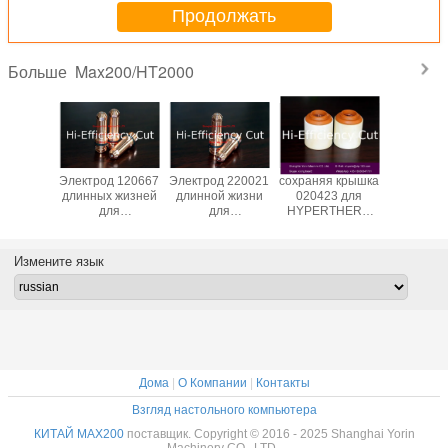
Продолжать
Max200/HT2000
Больше
ат для
Электрод 120667
Электрод 220021
сохраняя крышка
Экран 0
плазмы
длинных жизней
длинной жизни
020423 для
дл
020611
для
для
HYPERTHERM
потребл
0A
HYPERTHERM
HYPERTHERM
MAX200/HYSpeed
веществ 
/HYSpeed
MAX200/HYSpeed
MAX200/HYSpeed
HT2000
Hypert
000
HT2000
HT2000
MAX2
Измените язык
therm
Дома
|
О Компании
|
Контакты
Взгляд настольного компьютера
КИТАЙ MAX200
поставщик. Copyright © 2016 - 2025 Shanghai Yorin
Machinery CO., LTD..