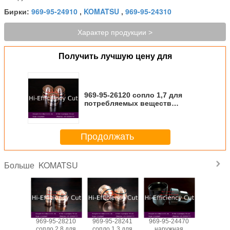
969-95-24910
KOMATSU
969-95-24310
Бирки:
,
,
Характер продукции >
Получить лучшую цену для
969-95-26120 сопло 1,7 для
потребляемых веществ
автомата для резки плазмы
KOMATSU 60KW
Продолжать
KOMATSU
Больше
-28530
969-95-28210
969-95-28241
969-95-24470
969-
вание
сопло 2,8 для
сопло 1,3 для
наружная
24190,9