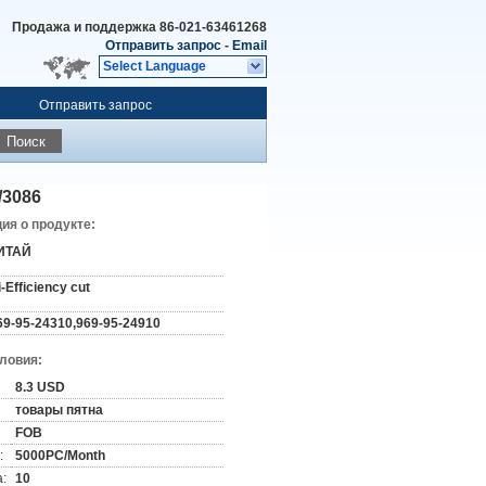
Продажа и поддержка
86-021-63461268
Отправить запрос
-
Email
Select Language
Отправить запрос
Поиск
/3086
я о продукте:
ИТАЙ
i-Efficiency cut
69-95-24310,969-95-24910
словия:
8.3 USD
товары пятна
FOB
:
5000PC/Month
:
10