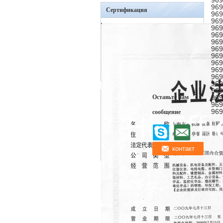
969
969
Сертификация
969
969
969
969
969
969
969
969
969
969
969
969
Оставьте нам
969
969
969
сообщение