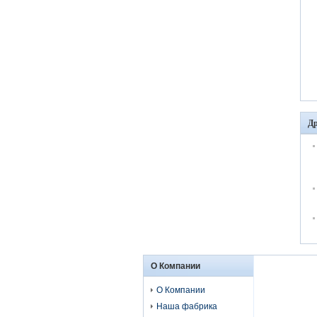
Др
О Компании
О Компании
Наша фабрика