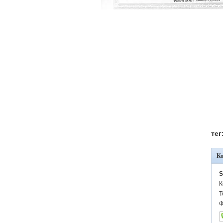
тег
К
S
К
Т
Ф