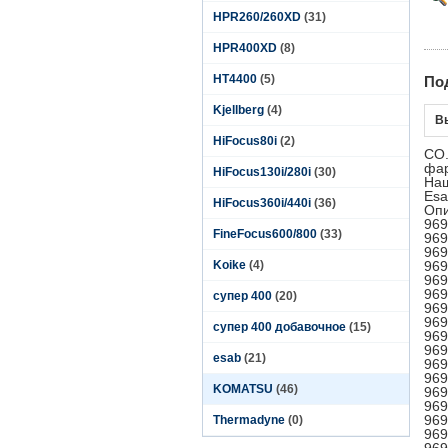
HPR260/260XD
(31)
HPR400XD
(8)
HT4400
(5)
По
Kjellberg
(4)
В
HiFocus80i
(2)
CO.
фар
HiFocus130i/280i
(30)
Наш
Esa
HiFocus360i/440i
(36)
Оп
969
FineFocus600/800
(33)
969
969
Koike
(4)
969
969
969
супер 400
(20)
969
969
супер 400 добавочное
(15)
969
969
esab
(21)
969
969
KOMATSU
(46)
969
969
969
Thermadyne
(0)
969