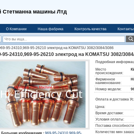
 Стетманна машины Лтд
О Компании
Наша фабрика
Контроль качества
Контакты
969-95-24310,969-95-26210 электрод на KOMATSU 3082/3084/3086
9-95-24310,969-95-26210 электрод на KOMATSU 3082/3084
Подробная информаци
Место
К
происхождения:
Фирменное
H
наименование:
Номер модели:
9
Оплата и доставка У
Цена:
Время доставки:
Условия оплаты:
Поставка способности
Количество мин заказа
Большие изображения :
969-95-24310,969-95-