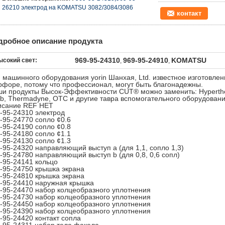
26210 электрод на KOMATSU 3082/3084/3086
контакт
дробное описание продукта
969-95-24310
969-95-24910
KOMATSU
ысокий свет:
,
,
 машинного оборудования yorin Шанхая, Ltd. известное изготовле
форе, потому что профессионал, могут быть благонадежны.
и продукты Высок-Эффективности CUT® можно заменить: Hyperther
b, Thermadyne, OTC и другие тавра вспомогательного оборудовани
исание REF НЕТ
-95-24310 электрод
-95-24770 сопло ¢0.6
-95-24190 сопло ¢0.8
-95-24180 сопло ¢1.1
-95-24130 сопло ¢1.3
-95-24320 направляющий выступ a (для 1,1, сопло 1,3)
-95-24780 направляющий выступ b (для 0,8, 0,6 сопл)
-95-24141 кольцо
-95-24750 крышка экрана
-95-24810 крышка экрана
-95-24410 наружная крышка
-95-24470 набор колцеобразного уплотнения
-95-24730 набор колцеобразного уплотнения
-95-24450 набор колцеобразного уплотнения
-95-24390 набор колцеобразного уплотнения
-95-24420 контакт сопла