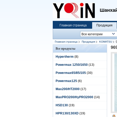
Шанхай
Главная страница
Продукция
Главная страница
Продукция
KOMATSU
96
Все продукты
Hypertherm
(8)
Powermax 1250/1650
(13)
Powermax65/85/105
(30)
Powermax125
(6)
Max200/HT2000
(17)
MaxPRO200/HyPRO2000
(14)
HSD130
(19)
HPR130/130XD
(19)