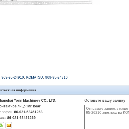
,
,
:
969-95-24910
KOMATSU
969-95-24310
онтактная информация
Оставьте вашу заявку
hanghai Yorin Machinery CO., LTD.
онтактное лицо:
Mr. bear
елефон:
86-021-63461268
акс:
86-021-63461269