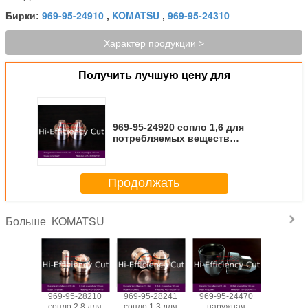
969-95-24910
KOMATSU
969-95-24310
Бирки:
,
,
Характер продукции >
Получить лучшую цену для
969-95-24920 сопло 1,6 для
потребляемых веществ
автомата для резки плазмы
KOMATSU 30KW
Продолжать
KOMATSU
Больше
-28530
969-95-28210
969-95-28241
969-95-24470
969-
вание
сопло 2,8 для
сопло 1,3 для
наружная
24190,9