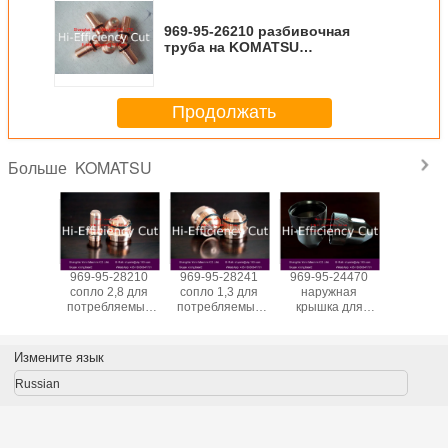
969-95-26210 разбивочная
труба на KOMATSU
6082/6084/6086
Продолжать
KOMATSU
Больше
-28530
969-95-28210
969-95-28241
969-95-24470
969-
вание
сопло 2,8 для
сопло 1,3 для
наружная
24190,9
ляющего
потребляемых
потребляемых
крышка для
24180,9
па для
веществ
веществ
потребляемых
24130 эл
ляемых
автомата для
автомата для
веществ
на KOM
еств
резки плазмы
резки плазмы
автомата для
3082/308
Измените язык
та для
KOMATSU 60KW
KOMATSU 60KW
резки плазмы
плазмы
KOMATSU 30KW
Russian
U 60KW