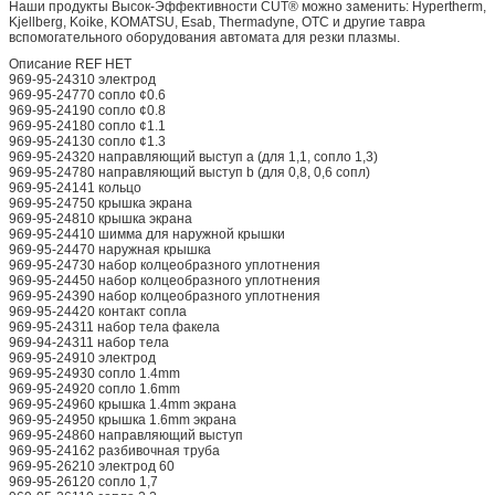
Наши продукты Высок-Эффективности CUT® можно заменить: Hypertherm,
Kjellberg, Koike, KOMATSU, Esab, Thermadyne, OTC и другие тавра
вспомогательного оборудования автомата для резки плазмы.
Описание REF НЕТ
969-95-24310 электрод
969-95-24770 сопло ¢0.6
969-95-24190 сопло ¢0.8
969-95-24180 сопло ¢1.1
969-95-24130 сопло ¢1.3
969-95-24320 направляющий выступ a (для 1,1, сопло 1,3)
969-95-24780 направляющий выступ b (для 0,8, 0,6 сопл)
969-95-24141 кольцо
969-95-24750 крышка экрана
969-95-24810 крышка экрана
969-95-24410 шимма для наружной крышки
969-95-24470 наружная крышка
969-95-24730 набор колцеобразного уплотнения
969-95-24450 набор колцеобразного уплотнения
969-95-24390 набор колцеобразного уплотнения
969-95-24420 контакт сопла
969-95-24311 набор тела факела
969-94-24311 набор тела
969-95-24910 электрод
969-95-24930 сопло 1.4mm
969-95-24920 сопло 1.6mm
969-95-24960 крышка 1.4mm экрана
969-95-24950 крышка 1.6mm экрана
969-95-24860 направляющий выступ
969-95-24162 разбивочная труба
969-95-26210 электрод 60
969-95-26120 сопло 1,7