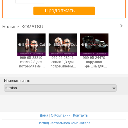
Продолжать
KOMATSU
Больше
-28530
969-95-28210
969-95-28241
969-95-24470
969-
вание
сопло 2,8 для
сопло 1,3 для
наружная
24190,9
ляющего
потребляемых
потребляемых
крышка для
24180,9
па для
веществ
веществ
потребляемых
24130 эл
ляемых
автомата для
автомата для
веществ
на KOM
еств
резки плазмы
резки плазмы
автомата для
3082/308
Измените язык
та для
KOMATSU 60KW
KOMATSU 60KW
резки плазмы
плазмы
KOMATSU 30KW
U 60KW
Дома
|
О Компании
|
Контакты
Взгляд настольного компьютера