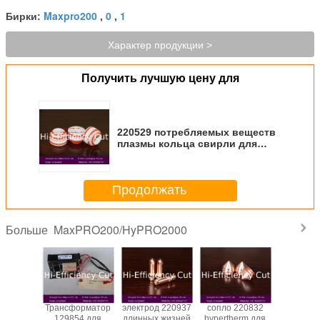
Maxpro200
0
1
Бирки:
,
,
Характер продукции >
Получить лучшую цену для
220529 потребляемых веществ
плазмы кольца свирли для
Hypertherm
Maxpro200/Hypro2000
Продолжать
MaxPRO200/HyPRO2000
Больше
аняя
Трансформатор
электрод 220937
сопло 220832
2204
 220935
129854 для
длинных жизней
hypertherm для
потребл