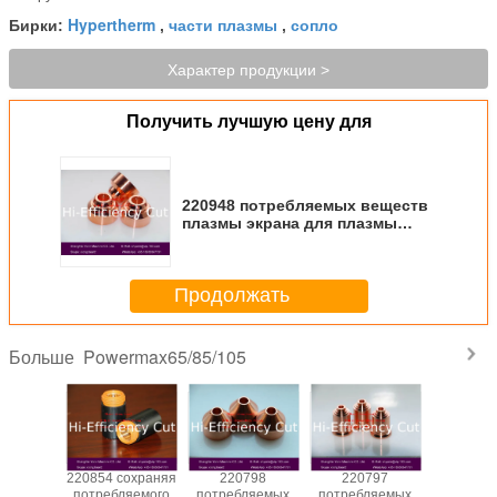
Hypertherm
части плазмы
сопло
Бирки:
,
,
Характер продукции >
Получить лучшую цену для
220948 потребляемых веществ
плазмы экрана для плазмы
Hypertherm
Продолжать
Powermax65/85/105
Больше
сохраняя
220854 сохраняя
220798
220797
Сопло 2
ляемого
потребляемого
потребляемых
потребляемых
дл