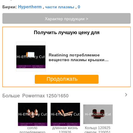
Hypertherm
части плазмы
0
Бирки:
,
,
Характер продукции >
Получить лучшую цену для
Reatining потребляемое
вещество плазмы крышки
220048 для HYPERTHERM
Powermax1250/1650
Продолжать
Powermax 1250/1650
Больше
ляемое
сопло
длинная жизнь
Кольцо 120925
2200
ство
потребляемого
120926
свирли, 220051
сохраняя