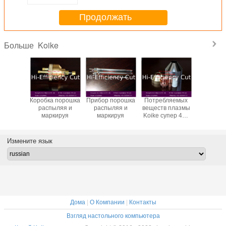
Продолжать
Koike
Больше
Коробка порошка
Прибор порошка
Потребляемых
Коробка 
распыляя и
распыляя и
веществ плазмы
распыл
маркируя
маркируя
Koike супер 400
марки
добавочных
Измените язык
Дома
|
О Компании
|
Контакты
Взгляд настольного компьютера