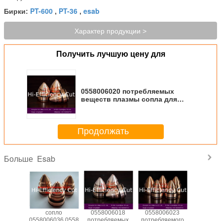
PT-600
PT-36
esab
Бирки:
,
,
Характер продукции >
Получить лучшую цену для
0558006020 потребляемых
веществ плазмы сопла для
автомата для резки плазмы
Esab PT-36
Продолжать
Esab
Больше
пло
сопло
0558006018
0558006023
чаш
199
558005459
06010,
0558006036,0558006030,0558006041
потребляемых
потребляемого
05580061